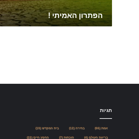
ת
י
הפתרון האמיתי !
!
תגיות
אמת
(66)
בחירה
(12)
בית המקדש
(10)
בריאת העולם
(4)
הוכחות
(7)
החפץ חיים
(22)