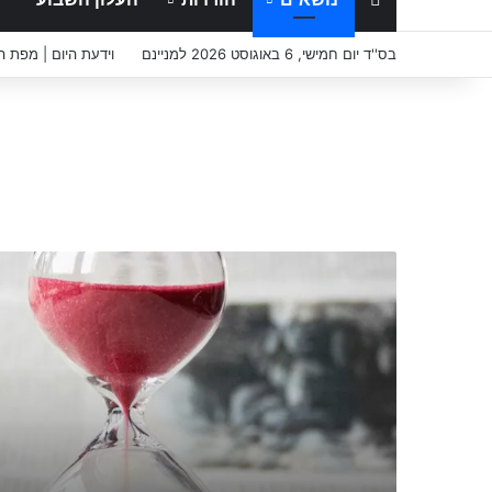
בס''ד יום חמישי, 6 באוגוסט 2026 למניינם
וידעת היום | מפת 
א
י
ן
א
ב
י
ד
ה
כ
א