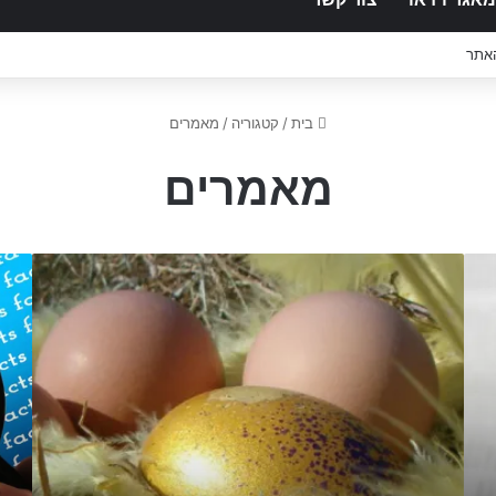
האתר
בית
/
קטגוריה
/
מאמרים
מאמרים
ל
ש
ה
ה
י
א
ו
מ
ת
ת
מ
מ
י
מ
ו
ש
ח
ל
ד
י