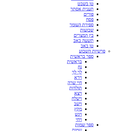
טו בשבט
תענית אסתר
פורים
פסח
ספירת העומר
שבועות
בין המצרים
תשעה באב
טו באב
פרשיות השבוע
ספר בראשית
בראשית
נח
לך לך
וירא
חיי שרה
תולדות
ויצא
וישלח
וישב
מקץ
ויגש
ויחי
ספר שמות
שמות