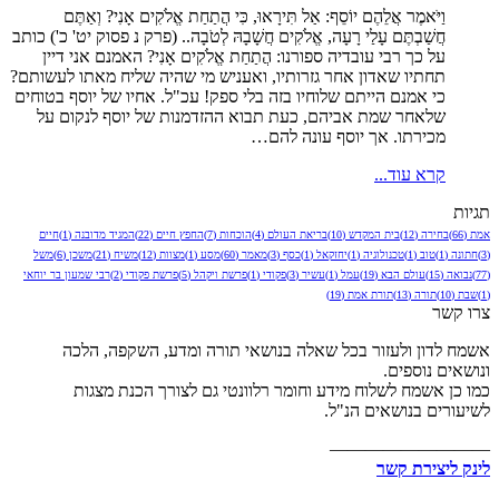
וַיֹּאמֶר אֲלֵהֶם יוֹסֵף: אַל תִּירָאוּ, כִּי הֲתַחַת אֱלֹקִים אָנִי? וְאַתֶּם
חֲשַׁבְתֶּם עָלַי רָעָה, אֱלֹקִים חֲשָׁבָהּ לְטֹבָה.. (פרק נ פסוק יט' כ') כותב
על כך רבי עובדיה ספורנו: הֲתַחַת אֱלֹקִים אָנִי? האמנם אני דיין
תחתיו שאדון אחר גזרותיו, ואעניש מי שהיה שליח מאתו לעשותם?
כי אמנם הייתם שלוחיו בזה בלי ספק! עכ"ל. אחיו של יוסף בטוחים
שלאחר שמת אביהם, כעת תבוא ההזדמנות של יוסף לנקום על
מכירתו. אך יוסף עונה להם…
קרא עוד...
תגיות
אמת
(66)
בחירה
(12)
בית המקדש
(10)
בריאת העולם
(4)
הוכחות
(7)
החפץ חיים
(22)
המגיד מדובנה
(1)
חיים
(3)
חתונה
(1)
טוב
(1)
טכנולוגיה
(1)
יחזקאל
(1)
כסף
(3)
מאמר
(60)
מסע
(1)
מצוות
(12)
משיח
(21)
משכן
(6)
משל
(77)
נבואה
(15)
עולם הבא
(19)
עמל
(1)
עשיר
(3)
פקודי
(1)
פרשת ויקהל
(5)
פרשת פקודי
(2)
רבי שמעון בר יוחאי
(1)
שבת
(10)
תורה
(13)
תורת אמת
(19)
צרו קשר
אשמח לדון ולעזור בכל שאלה בנושאי תורה ומדע, השקפה, הלכה
ונושאים נוספים.
כמו כן אשמח לשלוח מידע וחומר רלוונטי גם לצורך הכנת מצגות
לשיעורים בנושאים הנ"ל.
—————————
לינק ליצירת קשר