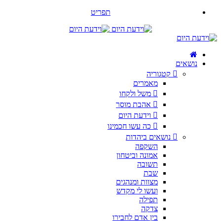
תפריט
נושאים
קטגוריה
מאמרים
משל ולקחו
אהבת מוסר
וידעת היום
כה עשו חכמינו
נושאים ביהדות
השקפה
אמונה וביטחון
תשובה
שבת
מצוות ומנהגים
ועשו לי מקדש
תפילה
צדקה
בין אדם לחבירו