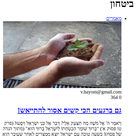
ביטחון
מאמרים
v.hayom@gmail.com
364
0
גם ברגעים הכי קשים אסור להתייאש!
וַיֹּאמֶר ה' אֶל מֹשֶׁה מַה תִּצְעַק אֵלָי? דַּבֵּר אֶל בְּנֵי יִשְׂרָאֵל וְיִסָּעוּ! (פרק
טו פסוק א') "בָּרוּךְ שׁוֹמֵר הַבְטָחָתוֹ לְיִשְׂרָאֵל בָּרוּךְ הוּא" (מתוך הגדה
של פסח)! בשעה טובה עם ישראל יוצא ממצרים לאחר שעובר הוא