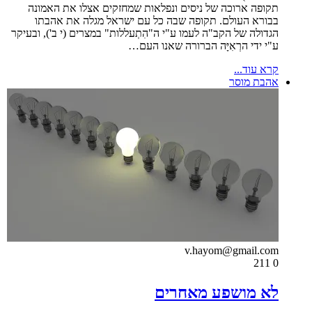
תקופה ארוכה של ניסים ונפלאות שמחזקים אצלו את האמונה
בבורא העולם. תקופה שבה כל עם ישראל מגלה את אהבתו
הגדולה של הקב"ה לעמו ע"י ה"הִתְעללות" במצרים (י ב'), ובעיקר
ע"י ידי הרְאִיָּה הברורה שאנו העם…
קרא עוד...
אהבת מוסר
v.hayom@gmail.com
211
0
לא מושפע מאחרים