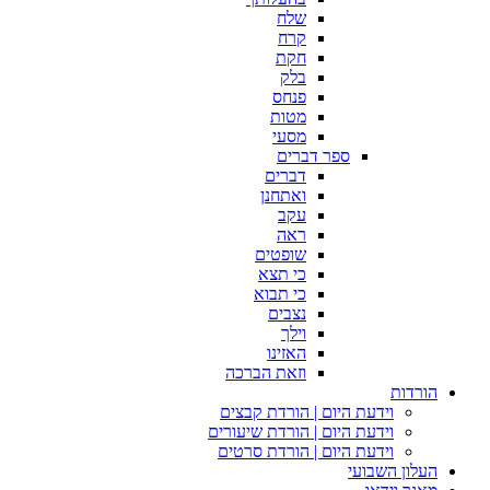
שלח
קרח
חקת
בלק
פנחס
מטות
מסעי
ספר דברים
דברים
ואתחנן
עקב
ראה
שופטים
כי תצא
כי תבוא
נצבים
וילך
האזינו
וזאת הברכה
הורדות
וידעת היום | הורדת קבצים
וידעת היום | הורדת שיעורים
וידעת היום | הורדת סרטים
העלון השבועי