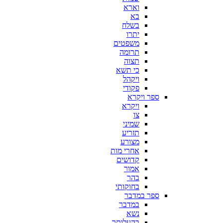
וארא
בא
בשלח
יתרו
משפטים
תרומה
תצוה
כי תשא
ויקהל
פקודי
ספר ויקרא
ויקרא
צו
שמיני
תזריע
מצורע
אחרי מות
קדושים
אמור
בהר
בחוקותי
ספר במדבר
במדבר
נשא
בהעלותך