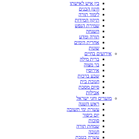
בין איש לאישתו
חינון הבנים
לימוד תורה
תיקון המידות
שמירת הנפש
השגחה
תורה ומדע
אחרית הימים
שונות
אירועים בחיים
ברית מילה
בר מצוה
אירוסין
שבע ברכות
חנוכת בית
סיום מסכת
אבילות
מועדים וחגי ישראל
ראש השנה
עשרת ימי תשובה
יום כיפור
סוכות
שמחת תורה
חנוכה
עשרה בטבת