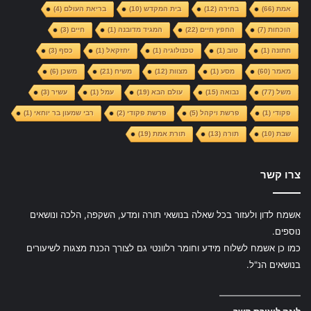
אמת
(66)
בחירה
(12)
בית המקדש
(10)
בריאת העולם
(4)
הוכחות
(7)
החפץ חיים
(22)
המגיד מדובנה
(1)
חיים
(3)
חתונה
(1)
טוב
(1)
טכנולוגיה
(1)
יחזקאל
(1)
כסף
(3)
מאמר
(60)
מסע
(1)
מצוות
(12)
משיח
(21)
משכן
(6)
משל
(77)
נבואה
(15)
עולם הבא
(19)
עמל
(1)
עשיר
(3)
פקודי
(1)
פרשת ויקהל
(5)
פרשת פקודי
(2)
רבי שמעון בר יוחאי
(1)
שבת
(10)
תורה
(13)
תורת אמת
(19)
צרו קשר
אשמח לדון ולעזור בכל שאלה בנושאי תורה ומדע, השקפה, הלכה ונושאים
נוספים.
כמו כן אשמח לשלוח מידע וחומר רלוונטי גם לצורך הכנת מצגות לשיעורים
בנושאים הנ"ל.
—————————