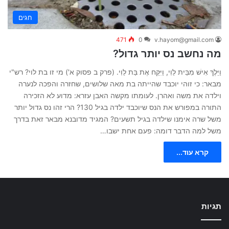
חגים
471
0
v.hayom@gmail.com
מה נחשב נס יותר גדול?
וַיֵּלֶךְ אִישׁ מִבֵּית לֵוִי, וַיִּקַּח אֶת בַּת לֵוִי. (פרק ב פסוק א') מי זו בת לוי? רש"י
מבאר: כי זוהי יוכבד שהייתה בת מאה שלושים, שחזרה והפכה לנערה
וילדה את משה ואהרן. לעומתו מקשה האבן עזרא: מדוע לא הזכירה
התורה במפורש את הנס שיוכבד ילדה בגיל 130? הרי זהו נס גדול יותר
משל שרה אימנו שילדה בגיל תשעים? המגיד מדובנא מבאר זאת בדרך
משל למה הדבר דומה: פעם אחת ישבו…
קרא עוד...
תגיות