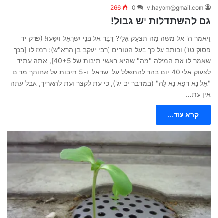
266
0
v.hayom@gmail.com
גם להשתדלות יש גבול!
וַיֹּאמֶר ה' אֶל מֹשֶׁה מַה תִּצְעַק אֵלָי? דַּבֵּר אֶל בְּנֵי יִשְׂרָאֵל וְיִסָּעוּ! (פרק יד
פסוק טו') וכותב על כך בעל הטורים (רבי יעקב בן הרא"ש): רמז לו [בכך
שאמר לו את המילה "מַה" שהיא ראשי תיבות של 40+5], אתה עתיד
לצעוק אלי 40 יום בהר להתפלל על ישראל, ו-5 תיבות על אחותך מרים
"אֵל נָא רְפָא נָא לָהּ" (במדבר יב יג'), כי עת לקצר ועת להאריך, אבל עתה
אין עת…
קרא עוד...