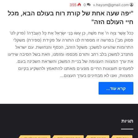
355
0
v.hayom@gmail.com
"יפה שעה אחת של קורת רוח בעולם הבא, מכל
חיי העולם הזה"
כְּכֹל אֲשֶׁר צִוָּה ה' אֶת מֹשֶׁה, כֵּן עָשׂוּ בְּנֵי יִשְׂרָאֵל אֵת כָּל הָעֲבֹדָה! (פרק לט'
פסוק מב') בפרשה זו מספרת לנו התורה על פקידת (ספירת) משקלי
התרומות שהגיעו למשכן: משקל הזהב, הכסף והנחושת. עם ישראל
מתנדב למשכן בלב רחב ותורם מכספו ומזמנו, וזאת בשל הסיבה שידעו
את ערך המצווה העצומה של בניית המשכן והשראת השכינה בעם.
לפעמים תענוגות החיים מונעים מאתנו להתאמץ ולהשקיע בקיום
המצוות, ואנו לא מבחינים בערך העצום…
קרא עוד...
תגיות