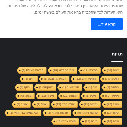
שתמיד הייתה הקשר בין היהודי לבין בורא העולם, לב ליבה של היהדות.
היא העדות לכך שהקב"ה ברא את העולם בששה ימים,…
קרא עוד...
תגיות
אמת
(66)
בחירה
(12)
בית המקדש
(10)
בריאת העולם
(4)
הוכחות
(7)
החפץ חיים
(22)
המגיד מדובנה
(1)
חיים
(3)
חתונה
(1)
טוב
(1)
טכנולוגיה
(1)
יחזקאל
(1)
כסף
(3)
מאמר
(60)
מסע
(1)
מצוות
(12)
משיח
(21)
משכן
(6)
משל
(77)
נבואה
(15)
עולם הבא
(19)
עמל
(1)
עשיר
(3)
פקודי
(1)
פרשת ויקהל
(5)
פרשת פקודי
(2)
רבי שמעון בר יוחאי
(1)
שבת
(10)
תורה
(13)
תורת אמת
(19)