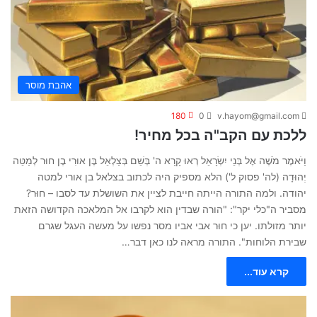
אהבת מוסר
180
0
v.hayom@gmail.com
ללכת עם הקב"ה בכל מחיר!
וַיֹּאמֶר מֹשֶׁה אֶל בְּנֵי יִשְׂרָאֵל רְאוּ קָרָא ה' בְּשֵׁם בְּצַלְאֵל בֶּן אוּרִי בֶן חוּר לְמַטֵּה
יְהוּדָה (לה' פסוק ל') הלא מספיק היה לכתוב בצלאל בן אורי למטה
יהודה. ולמה התורה הייתה חייבת לציין את השושלת עד לסבו – חוּר?
מסביר ה"כלי יקר": "הורה שבדין הוא לקרבו אל המלאכה הקדושה הזאת
יותר מזולתו. יען כי חוּר אבי אביו מסר נפשו על מעשה העגל שגרם
שבירת הלוחות". התורה מראה לנו כאן דבר…
קרא עוד...