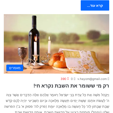
קרא עוד...
מאמרים
390
0
v.hayom@gmail.com
רק מי ששומר את השבת נקרא חי!
וַיַּקְהֵל מֹשֶׁה אֶת כָּל עֲדַת בְּנֵי יִשְׂרָאֵל וַיֹּאמֶר אֲלֵהֶם אֵלֶּה הַדְּבָרִים אֲשֶׁר צִוָּה
ה' לַעֲשֹׂת אֹתָם: שֵׁשֶׁת יָמִים תֵּעָשֶׂה מְלָאכָה וּבַיּוֹם הַשְּׁבִיעִי יִהְיֶה לָכֶם קֹדֶשׁ
שַׁבַּת שַׁבָּתוֹן לַה' כָּל הָעֹשֶׂה בוֹ מְלָאכָה יוּמָת (פרק לה' פסוק א' ב') הפרשה
שלנו (ויקהל) פותחת בציווי על קדושת השבת, אותה קדושת שבת