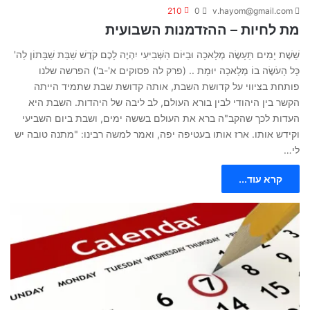
210
0
v.hayom@gmail.com
מת לחיות – ההזדמנות השבועית
שֵׁשֶׁת יָמִים תֵּעָשֶׂה מְלָאכָה וּבַיּוֹם הַשְּׁבִיעִי יִהְיֶה לָכֶם קֹדֶשׁ שַׁבַּת שַׁבָּתוֹן לַה'
כָּל הָעֹשֶׂה בוֹ מְלָאכָה יוּמָת .. (פרק לה פסוקים א'-ב') הפרשה שלנו
פותחת בציווי על קדושת השבת, אותה קדושת שבת שתמיד הייתה
הקשר בין היהודי לבין בורא העולם, לב ליבה של היהדות. השבת היא
העדות לכך שהקב"ה ברא את העולם בששה ימים, ושבת ביום השביעי
וקידש אותו. ארז אותו בעטיפה יפה, ואמר למשה רבינו: "מתנה טובה יש
לי…
קרא עוד...