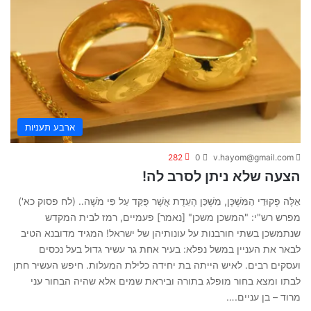
ארבע תעניות
282
0
v.hayom@gmail.com
הצעה שלא ניתן לסרב לה!
אֵלֶּה פְקוּדֵי הַמִּשְׁכָּן, מִשְׁכַּן הָעֵדֻת אֲשֶׁר פֻּקַּד עַל פִּי מֹשֶׁה.. (לח פסוק כא')
מפרש רש"י: "המשכן משכן" [נאמר] פעמיים, רמז לבית המקדש
שנתמשכן בשתי חורבנות על עונותיהן של ישראל! המגיד מדובנא הטיב
לבאר את העניין במשל נפלא: בעיר אחת גר עשיר גדול בעל נכסים
ועסקים רבים. לאיש הייתה בת יחידה כלילת המעלות. חיפש העשיר חתן
לבתו ומצא בחור מופלג בתורה וביראת שמים אלא שהיה הבחור עני
מרוד – בן עניים.…