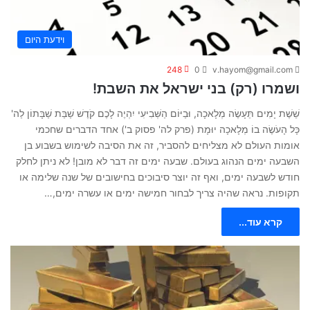
וידעת היום
248
0
v.hayom@gmail.com
ושמרו (רק) בני ישראל את השבת!
שֵׁשֶׁת יָמִים תֵּעָשֶׂה מְלָאכָה, וּבַיּוֹם הַשְּׁבִיעִי יִהְיֶה לָכֶם קֹדֶשׁ שַׁבַּת שַׁבָּתוֹן לַה'
כָּל הָעֹשֶׂה בוֹ מְלָאכָה יוּמָת (פרק לה' פסוק ב') אחד הדברים שחכמי
אומות העולם לא מצליחים להסביר, זה את הסיבה לשימוש בשבוע בן
השבעה ימים הנהוג בעולם. שבעה ימים זה דבר לא מובן! לא ניתן לחלק
חודש לשבעה ימים, ואף זה יוצר סיבוכים בחישובים של שנה שלימה או
תקופות. נראה שהיה צריך לבחור חמישה ימים או עשרה ימים,…
קרא עוד...