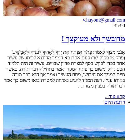
v.hayom@gmail.com
353
0
מדובשך ולא מעוקצך !
אָנֹכִי מְצַוְּךָ לֵאמֹר: פָּתֹחַ תִּפְתַּח אֶת יָדְךָ לְאָחִיךָ לַעֲנִיֶּךָ וּלְאֶבְיֹנְךָ..!
(פרק טו פסוק יא') פעם אחת בא המגיד מדובנא לביתו של עשיר
אחד בכדי לבקש כסף למצוות פדיון שבויים. עשיר זה היה תלמיד
חכם גדול ומשום כך פתח המגיד ואמר בתחילה דבר תורה. כאשר
סיים המגיד את חידושו, פתח העשיר ואמר אף הוא דבר תורה
באותו עניין. רצה המגיד להגיע בשיחה למטרת בואו משום כך אמר
דבר תורה בעניין מצוות…
קרא עוד...
וידעת היום