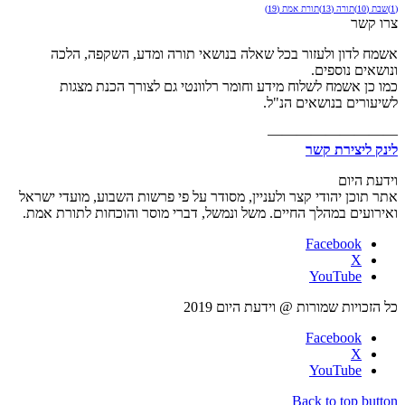
(1)
שבת
(10)
תורה
(13)
תורת אמת
(19)
צרו קשר
אשמח לדון ולעזור בכל שאלה בנושאי תורה ומדע, השקפה, הלכה
ונושאים נוספים.
כמו כן אשמח לשלוח מידע וחומר רלוונטי גם לצורך הכנת מצגות
לשיעורים בנושאים הנ"ל.
—————————
לינק ליצירת קשר
וידעת היום
אתר תוכן יהודי קצר ולעניין, מסודר על פי פרשות השבוע, מועדי ישראל
ואירועים במהלך החיים. משל ונמשל, דברי מוסר והוכחות לתורת אמת.
Facebook
X
YouTube
כל הזכויות שמורות @ וידעת היום 2019
Facebook
X
YouTube
Back to top button