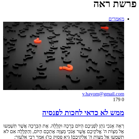
פרשת ראה
מאמרים
v.hayom@gmail.com
179
0
ממש לא כדאי לחכות לפנסיה
רְאֵה אָנֹכִי נֹתֵן לִפְנֵיכֶם הַיּוֹם בְּרָכָה וּקְלָלָה. אֶת הַבְּרָכָה אֲשֶׁר תִּשְׁמְעוּ
אֶל מִצְוֹת ה' אֱלֹקֵיכֶם אֲשֶׁר אָנֹכִי מְצַוֶּה אֶתְכֶם הַיּוֹם, וְהַקְּלָלָה אִם לֹא
תִשְׁמְעוּ אֶל מִצְוֹת ה' אֱלֹקֵיכֶם! (יא פסוק כו') אמר רבי אלעזר: