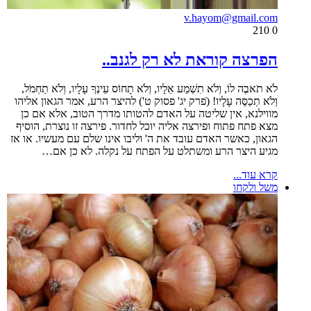
v.hayom@gmail.com
210
0
הפרצה קוראת לא רק לגנב..
לֹא תֹאבֶה לוֹ, וְלֹא תִשְׁמַע אֵלָיו, וְלֹא תָחוֹס עֵינְךָ עָלָיו, וְלֹא תַחְמֹל,
וְלֹא תְכַסֶּה עָלָיו! (ֹפרק יג' פסוק ט') להיצר הרע, אמר הגאון אליהו
מווילנא, אין שליטה על האדם להטותו מדרך הטוב, אלא אם כן
מצא פתח פתוח ופירצה אליה יוכל לחדור. פירצה זו נוצרת, הוסיף
הגאון, כאשר האדם עובד את ה' וליבו אינו שלם עם מעשיו. או אז
מגיע היצר הרע ומשתלט על הפתח על נקלה. לא כן אם…
קרא עוד...
משל ולקחו