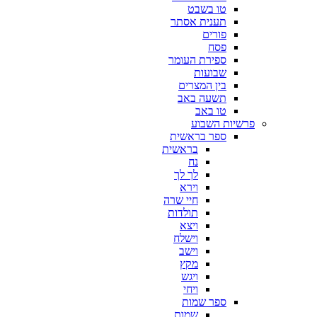
טו בשבט
תענית אסתר
פורים
פסח
ספירת העומר
שבועות
בין המצרים
תשעה באב
טו באב
פרשיות השבוע
ספר בראשית
בראשית
נח
לך לך
וירא
חיי שרה
תולדות
ויצא
וישלח
וישב
מקץ
ויגש
ויחי
ספר שמות
שמות