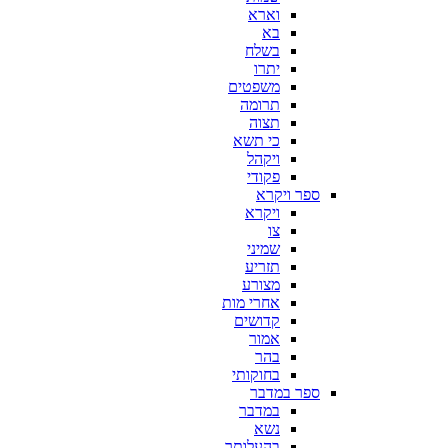
וארא
בא
בשלח
יתרו
משפטים
תרומה
תצוה
כי תשא
ויקהל
פקודי
ספר ויקרא
ויקרא
צו
שמיני
תזריע
מצורע
אחרי מות
קדושים
אמור
בהר
בחוקותי
ספר במדבר
במדבר
נשא
בהעלותך