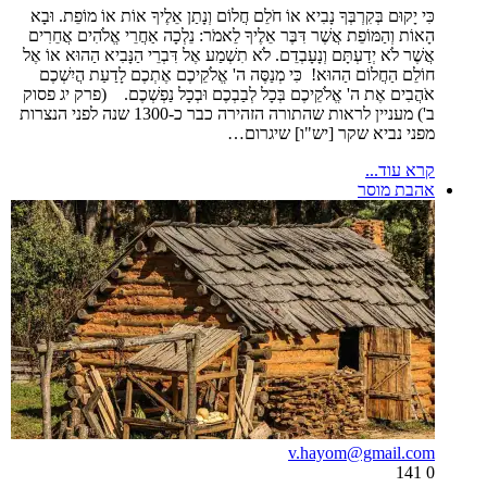
כִּי יָקוּם בְּקִרְבְּךָ נָבִיא אוֹ חֹלֵם חֲלוֹם וְנָתַן אֵלֶיךָ אוֹת אוֹ מוֹפֵת. וּבָא
הָאוֹת וְהַמּוֹפֵת אֲשֶׁר דִּבֶּר אֵלֶיךָ לֵאמֹר: נֵלְכָה אַחֲרֵי אֱלֹהִים אֲחֵרִים
אֲשֶׁר לֹא יְדַעְתָּם וְנָעָבְדֵם. לֹא תִשְׁמַע אֶל דִּבְרֵי הַנָּבִיא הַהוּא אוֹ אֶל
חוֹלֵם הַחֲלוֹם הַהוּא! כִּי מְנַסֶּה ה' אֱלֹקֵיכֶם אֶתְכֶם לָדַעַת הֲיִשְׁכֶם
אֹהֲבִים אֶת ה' אֱלֹקֵיכֶם בְּכָל לְבַבְכֶם וּבְכָל נַפְשְׁכֶם. (פרק יג פסוק
ב') מעניין לראות שהתורה הזהירה כבר כ-1300 שנה לפני הנצרות
מפני נביא שקר [יש"ו] שיגרום…
קרא עוד...
אהבת מוסר
v.hayom@gmail.com
141
0