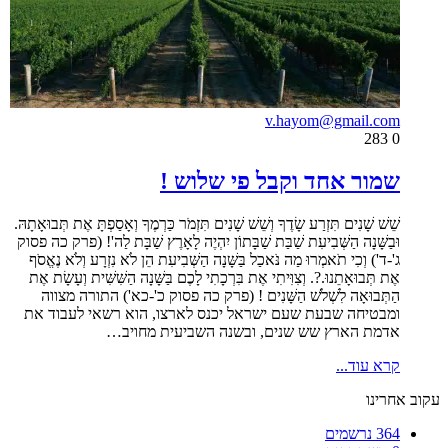
v.hayom@gmail.com
283
0
שמור אחד וקבל פי שלוש !
שֵׁשׁ שָׁנִים תִּזְרַע שָׂדֶךָ וְשֵׁשׁ שָׁנִים תִּזְמֹר כַּרְמֶךָ וְאָסַפְתָּ אֶת תְּבוּאָתָהּ.
וּבַשָּׁנָה הַשְּׁבִיעִת שַׁבַּת שַׁבָּתוֹן יִהְיֶה לָאָרֶץ שַׁבָּת לַה'! (פרק כה פסוק
ג'-ד') וְכִי תֹאמְרוּ מַה נֹּאכַל בַּשָּׁנָה הַשְּׁבִיעִת הֵן לֹא נִזְרָע וְלֹא נֶאֱסֹף
אֶת תְּבוּאָתֵנוּ.?. וְצִוִּיתִי אֶת בִּרְכָתִי לָכֶם בַּשָּׁנָה הַשִּׁשִּׁית וְעָשָׂת אֶת
הַתְּבוּאָה לִשְׁלֹשׁ הַשָּׁנִים ! (פרק כה פסוק כ'-כא') התורה מצווה
ומבטיחה שבעת שעם ישראל יכנס לארצו, הוא רשאי לעבוד את
אדמת הארץ שש שנים, ובשנה השביעית מחויב…
קרא עוד...
עקוב אחרינו
364
נרשמים