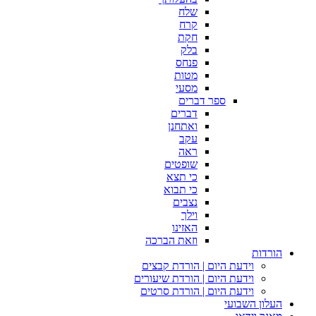
שלח
קרח
חקת
בלק
פנחס
מטות
מסעי
ספר דברים
דברים
ואתחנן
עקב
ראה
שופטים
כי תצא
כי תבוא
נצבים
וילך
האזינו
וזאת הברכה
הורדות
וידעת היום | הורדת קבצים
וידעת היום | הורדת שיעורים
וידעת היום | הורדת סרטים
העלון השבועי