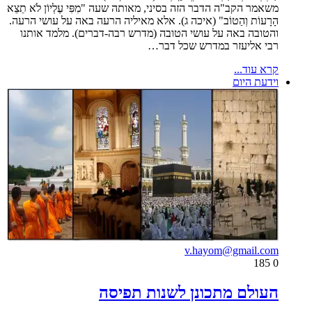
משאמר הקב"ה הדבר הזה בסיני, מאותה שעה "מִפִּי עֶלְיוֹן לֹא תֵצֵא
הָרָעוֹת וְהַטוֹב" (איכה ג). אלא מאיליה הרעה באה על עושי הרעה.
והטובה באה על עושי הטובה (מדרש רבה-דברים). מלמד אותנו
רבי אליעזר במדרש שכל דבר…
קרא עוד...
וידעת היום
v.hayom@gmail.com
185
0
העולם מתכונן לשנות תפיסה