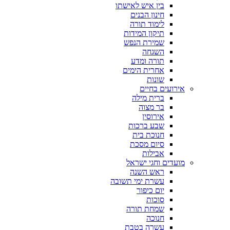
בין איש לאישתו
חינון הבנים
לימוד תורה
תיקון המידות
שמירת הנפש
השגחה
תורה ומדע
אחרית הימים
שונות
אירועים בחיים
ברית מילה
בר מצוה
אירוסין
שבע ברכות
חנוכת בית
סיום מסכת
אבילות
מועדים וחגי ישראל
ראש השנה
עשרת ימי תשובה
יום כיפור
סוכות
שמחת תורה
חנוכה
עשרה בטבת