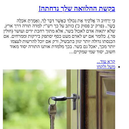
בקשת ההלוואה שלך נדחתה!
כִּי יַרְחִיב ה' אֱלֹקֶיךָ אֶת גְּבוּלְךָ כַּאֲשֶׁר דִּבֶּר לָךְ, וְאָמַרְתָּ אֹכְלָה
בָשָׂר.. (פרק יב פסוק כ') כותב על כך רש"י: למדה תורה דרך ארץ,
שלא יתאוה אדם לאכול בשר, אלא מתוך רחבת ידים ועושר (חולין
פד.). כלומר אם יש לאדם מעט כסף יסתפק בירקות וממרחים. אם
הכנסתו גדולה יותר יגוון בתבשיל, ורק אם יוכל להרשות לעצמו
יותר מכך, יאכל גם בשר. בכך מלמדת אותנו התורה יסוד מאוד
חשוב, יסוד שמי שמקיים…
קרא עוד...
משל ולקחו