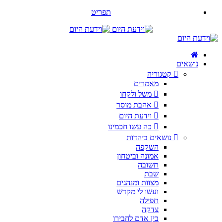
תפריט
נושאים
קטגוריה
מאמרים
משל ולקחו
אהבת מוסר
וידעת היום
כה עשו חכמינו
נושאים ביהדות
השקפה
אמונה וביטחון
תשובה
שבת
מצוות ומנהגים
ועשו לי מקדש
תפילה
צדקה
בין אדם לחבירו