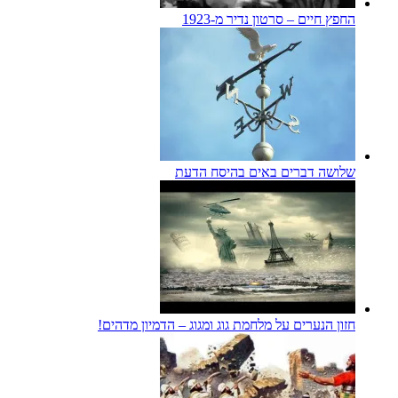
החפץ חיים – סרטון נדיר מ-1923
שלושה דברים באים בהיסח הדעת
חזון הנערים על מלחמת גוג ומגוג – הדמיון מדהים!