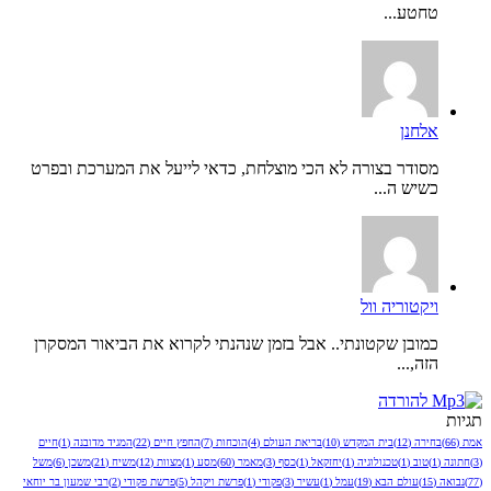
טחטע...
אלחנן
מסודר בצורה לא הכי מוצלחת, כדאי לייעל את המערכת ובפרט
כשיש ה...
ויקטוריה וול
כמובן שקטונתי.. אבל בזמן שנהנתי לקרוא את הביאור המסקרן
הזה,...
תגיות
אמת
(66)
בחירה
(12)
בית המקדש
(10)
בריאת העולם
(4)
הוכחות
(7)
החפץ חיים
(22)
המגיד מדובנה
(1)
חיים
(3)
חתונה
(1)
טוב
(1)
טכנולוגיה
(1)
יחזקאל
(1)
כסף
(3)
מאמר
(60)
מסע
(1)
מצוות
(12)
משיח
(21)
משכן
(6)
משל
(77)
נבואה
(15)
עולם הבא
(19)
עמל
(1)
עשיר
(3)
פקודי
(1)
פרשת ויקהל
(5)
פרשת פקודי
(2)
רבי שמעון בר יוחאי