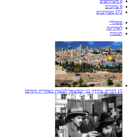
0
משתתפים
0
עוקבים
372
מעודכנים
פופולרי
לאחרונה
תגובות
15 דברים עתידין בני ישמעאל לעשות באחרית הימים!