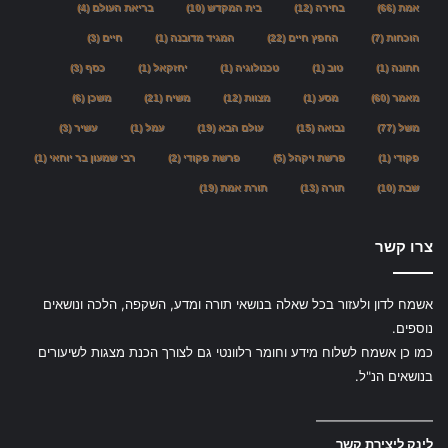
אמת
(66)
בחירה
(12)
בית המקדש
(10)
בריאת העולם
(4)
הוכחות
(7)
החפץ חיים
(22)
המגיד מדובנה
(1)
חיים
(3)
חתונה
(1)
טוב
(1)
טכנולוגיה
(1)
יחזקאל
(1)
כסף
(3)
מאמר
(60)
מסע
(1)
מצוות
(12)
משיח
(21)
משכן
(6)
משל
(77)
נבואה
(15)
עולם הבא
(19)
עמל
(1)
עשיר
(3)
פקודי
(1)
פרשת ויקהל
(5)
פרשת פקודי
(2)
רבי שמעון בר יוחאי
(1)
שבת
(10)
תורה
(13)
תורת אמת
(19)
צרו קשר
אשמח לדון ולעזור בכל שאלה בנושאי תורה ומדע, השקפה, הלכה ונושאים
נוספים.
כמו כן אשמח לשלוח מידע וחומר רלוונטי גם לצורך הכנת מצגות לשיעורים
בנושאים הנ"ל.
—————————
לינק ליצירת קשר