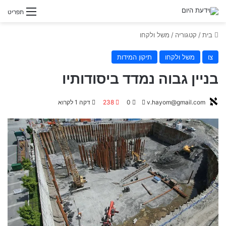
תפריט
בית
/
קטגוריה
/
משל ולקחו
צו
משל ולקחו
תיקון המידות
בניין גבוה נמדד ביסודותיו
v.hayom@gmail.com
S
0
238
דקה 1 לקרוא
e
n
d
a
n
e
m
a
i
l