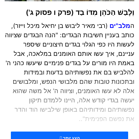
וְלָבַשׁ הַכֹּהֵן מִדּוֹ בַד (פרק ו פסוק ג')
ה
מלב"ים
(רבי מאיר ליבוש בן יחיאל מיכל וייזר),
כותב בעניין חשיבות הבגדים: "הנה הבגדים שציווה
לעשות היו כפי הגלוי בגדים חיצוניים שיספר
עניינם, איך עשו אותם האומנים במלאכה, אבל
באמת היו מורים על בגדים פנימיים שיעשו כהני ה'
להלביש בם את נפשותיהם בדעות ובמידות
ובתכונות טובות שהם מלבושי הנפש, ומלבושים
אלה לא עשו האומנים, וציווה ה' אל משה שהוא
יעשה בגדי קודש אלה, היינו ללמדם תיקון
נפשותיהם ומידותיהם באופן שילבישו הוד והדר
את נפשם הפנימית"..
המלבי"ם מבאר לנו כמה חשוב שלכהנים יהיה
הצג יותר