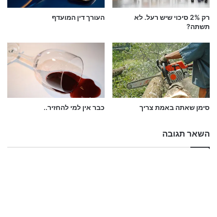
17 ביולי 2015
ב-"מאמרים"
רק 2% סיכוי שיש רעל. לא
העורך דין המועדף
תשתה?
משל
פרשת צו
המלב"ים
סימן שאתה באמת צריך
כבר אין למי להחזיר..
השאר תגובה