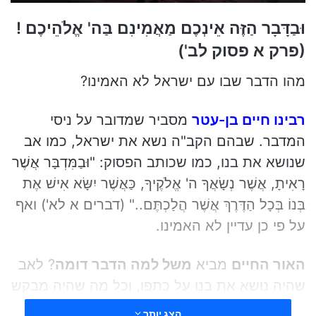
וּבַדָּבָר הַזֶּה אֵינְכֶם מַאֲמִינִם בַּה' אֱלֹהֵיכֶם !
(פרק א פסוק לב')
מהו הדבר שבו עם ישראל לא האמינו?
רבינו חיים בן-עטר
מסביר שמדובר על ניסי
המדבר. שבהם הקב"ה נשא את ישראל, כמו אב
שנושא את בנו, כמו שכותב הפסוק: "וּבַמִּדְבָּר אֲשֶׁר
רָאִיתָ, אֲשֶׁר נְשָׂאֲךָ ה' אֱלֹקֶיךָ, כַּאֲשֶׁר יִשָּׂא אִישׁ אֶת
בְּנוֹ בְּכָל הַדֶּרֶךְ אֲשֶׁר הֲלַכְתֶּם.." (דברים א לא') ואף
על פי כן עדיין לא האמינו.
האור החיים
מביא
משל למה הדבר דומה
? לאב
שהיה נושא את בנו על כתפו, וכל מה שהיה מבקש
הבן מאביו בדרך להרים וליתן לו, היה נותן לו.
הצג יותר