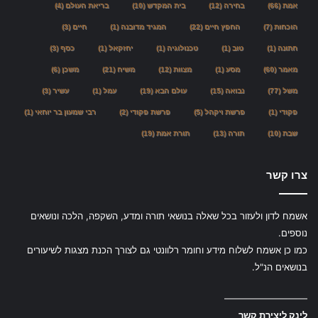
אמת
(66)
בחירה
(12)
בית המקדש
(10)
בריאת העולם
(4)
הוכחות
(7)
החפץ חיים
(22)
המגיד מדובנה
(1)
חיים
(3)
חתונה
(1)
טוב
(1)
טכנולוגיה
(1)
יחזקאל
(1)
כסף
(3)
מאמר
(60)
מסע
(1)
מצוות
(12)
משיח
(21)
משכן
(6)
משל
(77)
נבואה
(15)
עולם הבא
(19)
עמל
(1)
עשיר
(3)
פקודי
(1)
פרשת ויקהל
(5)
פרשת פקודי
(2)
רבי שמעון בר יוחאי
(1)
שבת
(10)
תורה
(13)
תורת אמת
(19)
צרו קשר
אשמח לדון ולעזור בכל שאלה בנושאי תורה ומדע, השקפה, הלכה ונושאים
נוספים.
כמו כן אשמח לשלוח מידע וחומר רלוונטי גם לצורך הכנת מצגות לשיעורים
בנושאים הנ"ל.
—————————
לינק ליצירת קשר