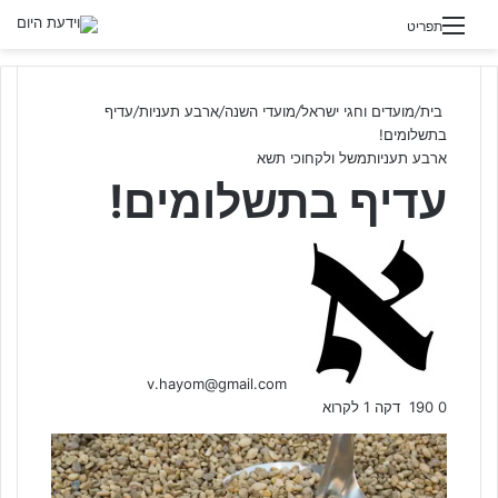
תפריט
בית
/
מועדים וחגי ישראל
/
מועדי השנה
/
ארבע תעניות
/
עדיף
בתשלומים!
ארבע תעניות
משל ולקחו
כי תשא
עדיף בתשלומים!
S
e
n
d
a
n
v.hayom@gmail.com
e
0
190
דקה 1 לקרוא
m
a
i
l