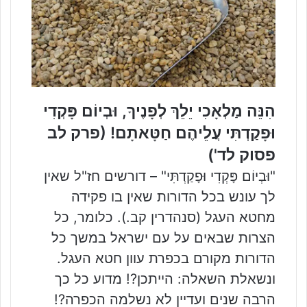
הִנֵּה מַלְאָכִי יֵלֵךְ לְפָנֶיךָ, וּבְיוֹם פָּקְדִי
וּפָקַדְתִּי עֲלֵיהֶם חַטָּאתָם! (פרק לב
פסוק לד')
"וּבְיוֹם פָּקְדִי וּפָקַדְתִּי" – דורשים חז"ל שאין
לך עונש בכל הדורות שאין בו פקידה
מחטא העגל (סנהדרין קב.). כלומר, כל
הצרות שבאים על עם ישראל במשך כל
הדורות מקורם בכפרת עוון חטא העגל.
ונשאלת השאלה: הייתכן?! מדוע כל כך
הרבה שנים ועדיין לא נשלמה הכפרה?!