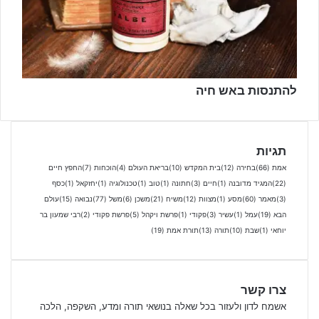
להתנסות באש חיה
תגיות
אמת
(66)
בחירה
(12)
בית המקדש
(10)
בריאת העולם
(4)
הוכחות
(7)
החפץ חיים
(22)
המגיד מדובנה
(1)
חיים
(3)
חתונה
(1)
טוב
(1)
טכנולוגיה
(1)
יחזקאל
(1)
כסף
(3)
מאמר
(60)
מסע
(1)
מצוות
(12)
משיח
(21)
משכן
(6)
משל
(77)
נבואה
(15)
עולם
הבא
(19)
עמל
(1)
עשיר
(3)
פקודי
(1)
פרשת ויקהל
(5)
פרשת פקודי
(2)
רבי שמעון בר
יוחאי
(1)
שבת
(10)
תורה
(13)
תורת אמת
(19)
צרו קשר
אשמח לדון ולעזור בכל שאלה בנושאי תורה ומדע, השקפה, הלכה