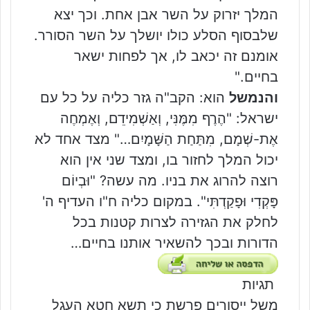
המלך יזרוק על השר אבן אחת. וכך יצא
שלבסוף הסלע כולו יושלך על השר הסורר.
אומנם זה יכאב לו, אך לפחות ישאר
בחיים."
והנמשל
הוא: הקב"ה גזר כליה על כל עם
ישראל: "הֶרֶף מִמֶּנִּי, וְאַשְׁמִידֵם, וְאֶמְחֶה
אֶת-שְׁמָם, מִתַּחַת הַשָּׁמָיִם…" מצד אחד לא
יכול המלך לחזור בו, ומצד שני אין הוא
רוצה להרוג את בניו. מה עשה? "וּבְיוֹם
פָּקְדִי וּפָקַדְתִּי". במקום כליה ח"ו העדיף ה'
לחלק את הגזירה לצרות קטנות בכל
הדורות ובכך להשאיר אותנו בחיים…
תגיות
משל
ייסורים
פרשת כי תשא
חטא העגל