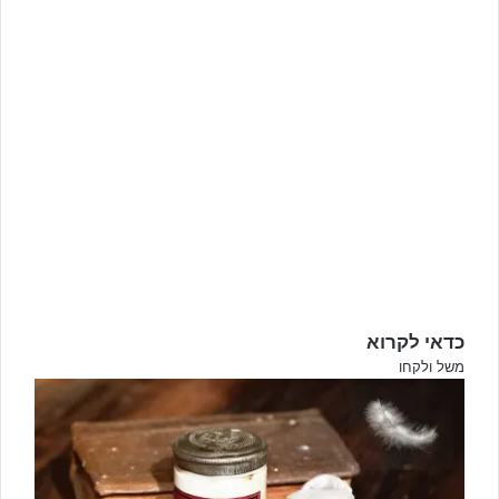
כדאי לקרוא
C
משל ולקחו
l
o
s
e