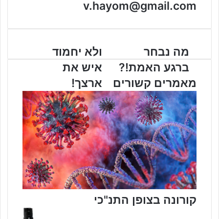
v.hayom@gmail.com
מ
מה נבחר
ו
ולא יחמוד
ה
ל
ברגע האמת!?
איש את
נ
א
ב
י
מאמרים קשורים
ארצך!
ח
ח
ר
מ
ב
ו
ר
ד
ג
א
ע
י
ה
ש
א
א
מ
ת
ת
א
!
ר
קורונה בצופן התנ"כי
?
צ
ך