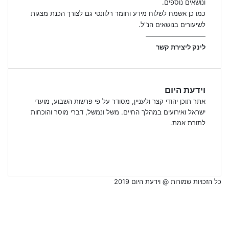
ונושאים נוספים.
כמו כן אשמח לשלוח מידע וחומר רלוונטי גם לצורך הכנת מצגות
לשיעורים בנושאים הנ"ל.
—————————
לינק ליצירת קשר
וידעת היום
אתר תוכן יהודי קצר ולעניין, מסודר על פי פרשות השבוע, מועדי
ישראל ואירועים במהלך החיים. משל ונמשל, דברי מוסר והוכחות
לתורת אמת.
Facebook
X
YouTube
כל הזכויות שמורות @ וידעת היום 2019
Facebook
X
YouTube
WhatsApp
Telegram
Facebook
Viber
X