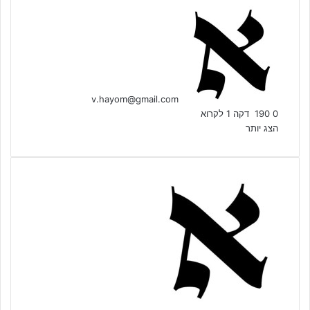
S
e
n
d
a
n
v.hayom@gmail.com
e
0
190
דקה 1 לקרוא
m
הצג יותר
a
i
l