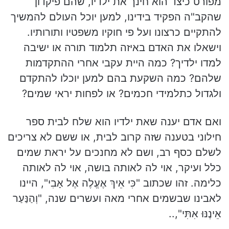
מפורט כיצד הוא חינך את ילדיו, שהם פיקדון
שהקב"ה הפקיד בידינו, למען יוכל העולם להמשיך
להתקיים כרצונו ועל פי חוקיו משפטיו ותורותיו.
וישאלו את האדם באיזה תלמוד תורה או ישיבה
למדו ילדיך? כמה היית עקבי אחרי ההתקדמות
שלהם? כמה השקעת בהם למען יוכלו להתקדם
ולגדול כתלמידי חכמים? או לפחות יראי שמים?
ואם אדם יענה שאת ילדיו הוא שלח לבית ספר
חילוני בטענה שזה קרוב לבית, או ששם לא צריכים
לשלם כסף רב, ושם לא מחנכים על יראת שמים
כלל ועיקר, אוי לה לאותה בושה, אוי לה לאותה
כלימה. זהו שכתוב "כִּי אֵיךְ אֶעֱלֶה אֶל אָבִי", היינו
לאבינו שבשמים אחרי מאה ועשרים שנה, "וְהַנַּעַר
אֵינֶנּוּ אִתִּי",..