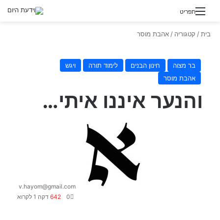
תפריט
בית
/
קטגוריה
/
אהבת מוסר
בר מצוה
חינון הבנים
לימוד תורה
ויגש
אהבת מוסר
והנער איננו איתי…
S
e
n
d
a
n
v.hayom@gmail.com
e
0
642
דקה 1 לקרוא
m
a
i