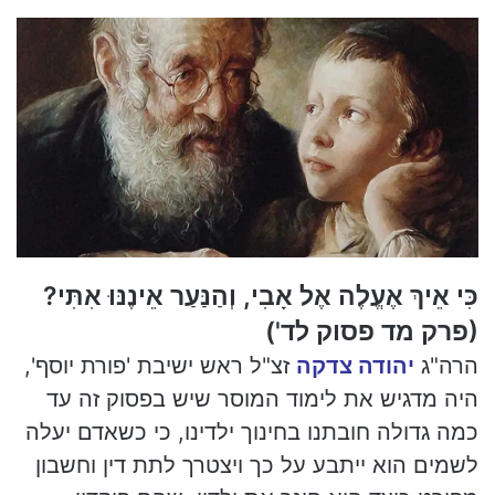
l
כִּי אֵיךְ אֶעֱלֶה אֶל אָבִי, וְהַנַּעַר אֵינֶנּוּ אִתִּי?
(פרק מד פסוק לד')
הרה"ג
יהודה צדקה
זצ"ל ראש ישיבת 'פורת יוסף',
היה מדגיש את לימוד המוסר שיש בפסוק זה עד
כמה גדולה חובתנו בחינוך ילדינו, כי כשאדם יעלה
לשמים הוא ייתבע על כך ויצטרך לתת דין וחשבון