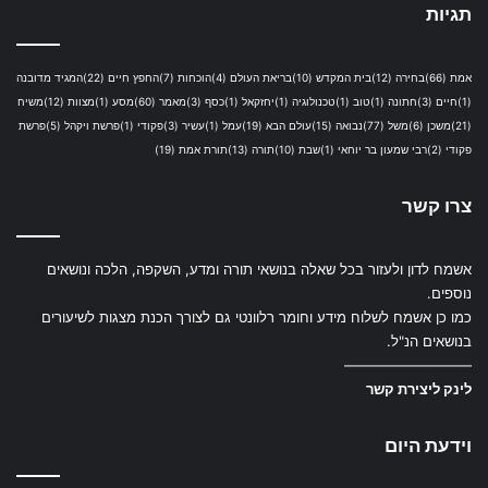
תגיות
אמת
(66)
בחירה
(12)
בית המקדש
(10)
בריאת העולם
(4)
הוכחות
(7)
החפץ חיים
(22)
המגיד מדובנה
(1)
חיים
(3)
חתונה
(1)
טוב
(1)
טכנולוגיה
(1)
יחזקאל
(1)
כסף
(3)
מאמר
(60)
מסע
(1)
מצוות
(12)
משיח
(21)
משכן
(6)
משל
(77)
נבואה
(15)
עולם הבא
(19)
עמל
(1)
עשיר
(3)
פקודי
(1)
פרשת ויקהל
(5)
פרשת
פקודי
(2)
רבי שמעון בר יוחאי
(1)
שבת
(10)
תורה
(13)
תורת אמת
(19)
צרו קשר
אשמח לדון ולעזור בכל שאלה בנושאי תורה ומדע, השקפה, הלכה ונושאים
נוספים.
כמו כן אשמח לשלוח מידע וחומר רלוונטי גם לצורך הכנת מצגות לשיעורים
בנושאים הנ"ל.
—————————
לינק ליצירת קשר
וידעת היום