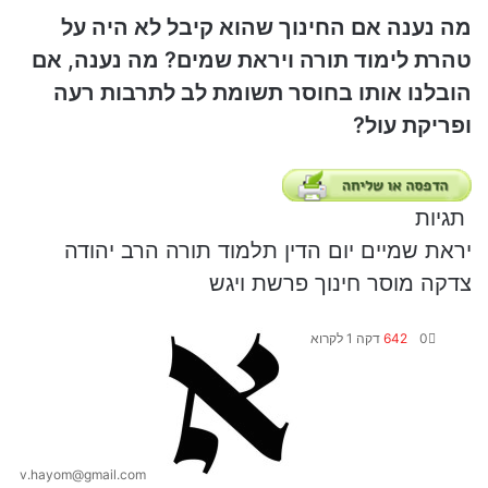
מה נענה אם החינוך שהוא קיבל לא היה על
טהרת לימוד תורה ויראת שמים? מה נענה, אם
הובלנו אותו בחוסר תשומת לב לתרבות רעה
ופריקת עול?
תגיות
יראת שמיים
יום הדין
תלמוד תורה
הרב יהודה
צדקה
מוסר
חינוך
פרשת ויגש
0
642
דקה 1 לקרוא
S
e
n
d
a
n
v.hayom@gmail.com
e