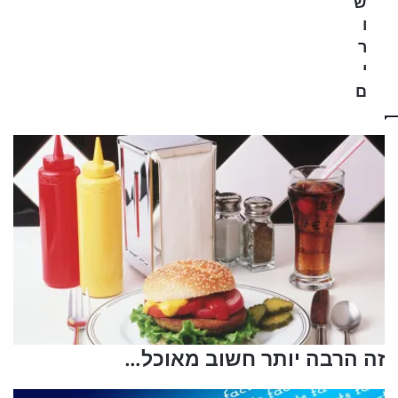
ש
א
ל
ו
ר
ך
ר
כ
י
י
א
ם
ו
ל
ו
ג
י
ה
זה הרבה יותר חשוב מאוכל…